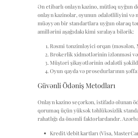
Ən etibarlı onlayn kazino, mütləq uyğun döv
onlayn kazinolar, oyunun ədalətliliyini v
müəyyən bir standartlara uyğun olaraq tənz
amillərini aşağıdakı kimi sıralaya bilərik:
Rəsmi tənzimləyici orqan (məsələn, 
Brokerlik xidmətlərinin izlənməsi və
Müştəri şikayətlərinin ədalətli şəkil
Oyun qayda və prosedurlarının şəffaf
Güvənli Ödəniş Metodları
Onlayn kazino seçərkən, istifadə olunan ö
qorumaq üçün yüksək təhlükəsizlik standart
rahatlığı da önəmli faktorlardandır. Azərb
Kredit/debit kartları (Visa, MasterCa