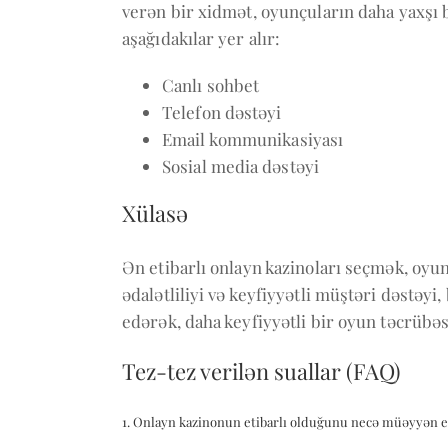
verən bir xidmət, oyunçuların daha yaxşı 
aşağıdakılar yer alır:
Canlı sohbet
Telefon dəstəyi
Email kommunikasiyası
Sosial media dəstəyi
Xülasə
Ən etibarlı onlayn kazinoları seçmək, oyun
ədalətliliyi və keyfiyyətli müştəri dəstəy
edərək, daha keyfiyyətli bir oyun təcrübəsi
Tez-tez verilən suallar (FAQ)
1. Onlayn kazinonun etibarlı olduğunu necə müəyyən 