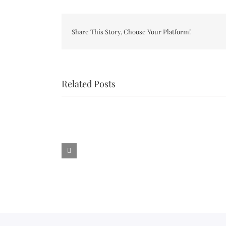
Share This Story, Choose Your Platform!
Related Posts
Pin
up
360
Bloklanarsa
Alternativlər:
Ən
Yaxşı
Seçimlər
və
Tövsiyələr