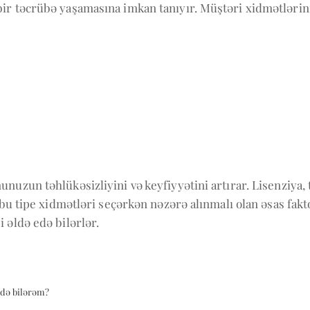
bir təcrübə yaşamasına imkan tanıyır. Müştəri xidmətlərini
unuzun təhlükəsizliyini və keyfiyyətini artırar. Lisenziya,
i, bu tipe xidmətləri seçərkən nəzərə alınmalı olan əsas fa
 əldə edə bilərlər.
edə bilərəm?