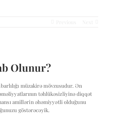
Previous
Next
sab Olunur?
ibarlılığı müzakirə mövzusudur. Ən
əməliyyatlarının təhlükəsizliyinə diqqət
n hansı amillərin əhəmiyyətli olduğunu
uğunuzu göstərəcəyik.