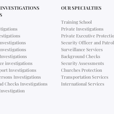
 INVESTIGATIONS
OUR SPECIALTIES
S
Training School
stigations
Private Investigations
estigations
Private Executive Protecti
nvestigations
Security Officer and Patrol
Investigations
Surveillance Services
Investigations
Background Checks
ce investigations
Security Assessments
port Investigations
Churches Protection
ersons Investigations
Transportation Services
d Checks Investigations
International Services
 Investigation