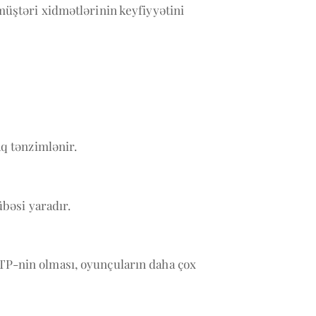
müştəri xidmətlərinin keyfiyyətini
aq tənzimlənir.
übəsi yaradır.
TP-nin olması, oyunçuların daha çox