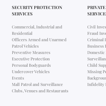
SECURITY PROTECTION
PRIVATE
SERVICES
SERVICE
Commercial, Industrial and
Civil Inve
Residential
Fraud Inv
Officers Armed and Unarmed
Criminal I
Patrol Vehicles
Business 
Preventive Measures
Domestic 
Executive Protection
Surveillan
Personal Bodyguards
Child Sup
Undercover Vehicles
Missing P
Events
Backgroun
Mall Patrol and Surveillance
Infidelity
Clubs, Venues and Restaurants