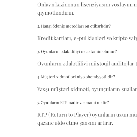
Onlayn kazinonun lisenziyasını yoxlayın, 
qiymətləndirin.
2. Hangi ödəniş metodları ən etibarlıdır?
Kredit kartları, e-pul kisələri və kripto val
3. Oyunların ədalətliliyi necə təmin olunur?
Oyunların ədalətliliyi müstəqil auditojlar
4. Müştəri xidmətləri niyə əhəmiyyətlidir?
Yaxşı müştəri xidməti, oyunçuların suallar
5. Oyunların RTP nədir və önəmi nədir?
RTP (Return to Player) oyunların uzun mü
qazanc əldə etmə şansını artırır.